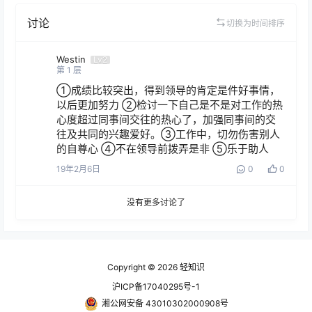
讨论
切换为时间排序
Westin
Lv2
第
1
层
①成绩比较突出，得到领导的肯定是件好事情，
以后更加努力 ②检讨一下自己是不是对工作的热
心度超过同事间交往的热心了，加强同事间的交
往及共同的兴趣爱好。③工作中，切勿伤害别人
的自尊心 ④不在领导前拨弄是非 ⑤乐于助人
19年2月6日
0
0
没有更多讨论了
Copyright © 2026
轻知识
沪ICP备17040295号-1
湘公网安备 43010302000908号