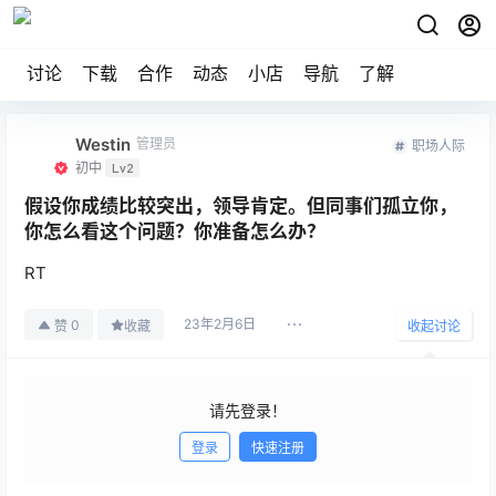
讨论
下载
合作
动态
小店
导航
了解
Westin
管理员
职场人际
初中
Lv2
假设你成绩比较突出，领导肯定。但同事们孤立你，
你怎么看这个问题？你准备怎么办？
RT
23年2月6日
0
赞
收藏
收起讨论
请先登录！
登录
快速注册
发布