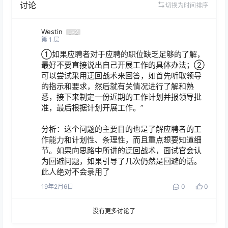
讨论
切换为时间排序
Westin
Lv2
第
1
层
①如果应聘者对于应聘的职位缺乏足够的了解，
最好不要直接说出自己开展工作的具体办法；②
可以尝试采用迂回战术来回答，如首先听取领导
的指示和要求，然后就有关情况进行了解和熟
悉，接下来制定一份近期的工作计划并报领导批
准，最后根据计划开展工作。”

分析：这个问题的主要目的也是了解应聘者的工
作能力和计划性、条理性，而且重点想要知道细
节。如果向思路中所讲的迂回战术，面试官会认
为回避问题，如果引导了几次仍然是回避的话。
此人绝对不会录用了
19年2月6日
0
0
没有更多讨论了