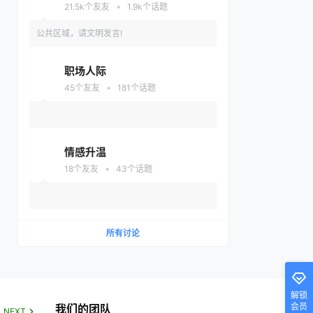
•
21.5k
个友友
1.9k
个话题
公共区域，请文明发言!
职场人际
•
45
个友友
181
个话题
情感升温
•
18
个友友
43
个话题
所有讨论
解锁
会员
我们的团队
NEXT