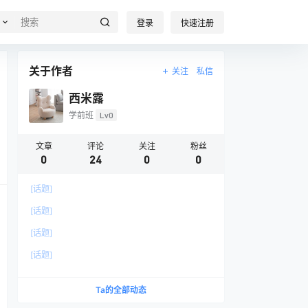
登录
快速注册
关于作者
关注
私信
西米露
学前班
Lv0
文章
评论
关注
粉丝
0
24
0
0
[话题]
[话题]
[话题]
[话题]
Ta的全部动态