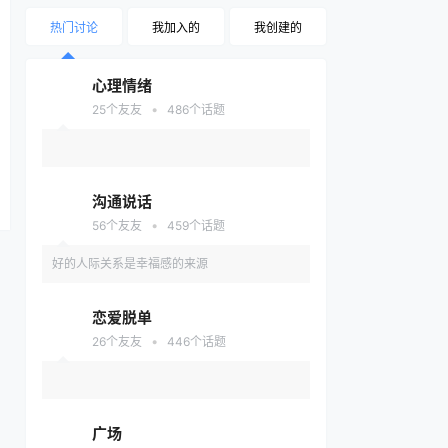
热门讨论
我加入的
我创建的
心理情绪
•
25
个友友
486
个话题
沟通说话
•
56
个友友
459
个话题
好的人际关系是幸福感的来源
恋爱脱单
•
26
个友友
446
个话题
广场