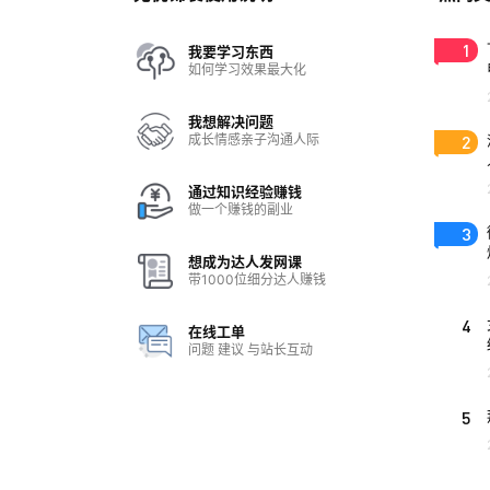
1
我要学习东西
如何学习效果最大化
我想解决问题
成长情感亲子沟通人际
2
通过知识经验赚钱
做一个赚钱的副业
3
想成为达人发网课
带1000位细分达人赚钱
4
在线工单
问题 建议 与站长互动
5