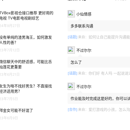
TVBox影视仓接口推荐 更好用的
小仙情感
电视 TV电影电视剧综艺
24年9月27日
多多联系沟通
如何让自己能提升沟通能
没有单纯的渣男海王，如何激发
[话题]
来自：
人性的善？
不过尔尔
23年7月12日
微信聊天中的舒适感，可能比舌
怎么了
灿莲花更重要
你们好 有人吗 一起说说
[话题]
来自：
23年6月21日
女生为啥不找好男生？不直接找
不过尔尔
经济适用男？
作业能及时完成这是好的，你可以
23年7月5日
他商量一下不用过度使用手机，现
孩都爱玩手机这是正常的但...
爱打游戏的小孩，怎么沟
[合作]
来自：
拜金女可能不好混了
23年6月9日