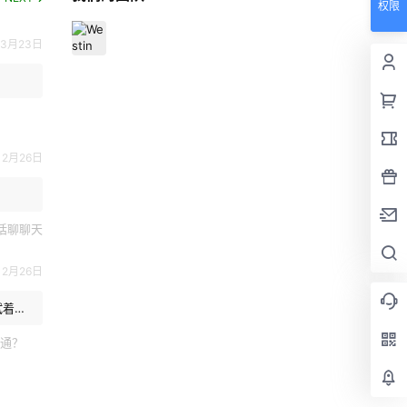
权限
3月23日
2月26日
话聊聊天
2月26日
试着跟
在的小
通？