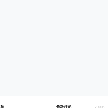
文章
最新评论
PREV