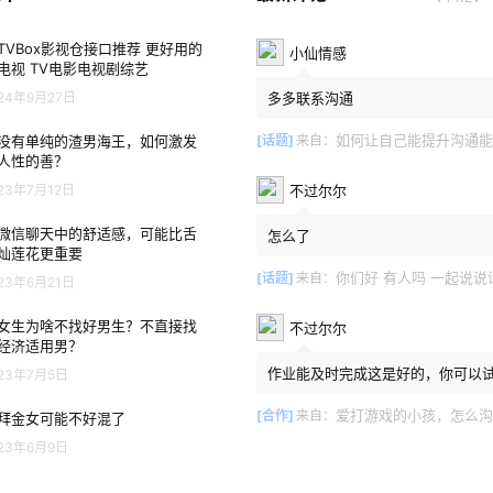
TVBox影视仓接口推荐 更好用的
小仙情感
电视 TV电影电视剧综艺
24年9月27日
多多联系沟通
如何让自己能提升沟通能
没有单纯的渣男海王，如何激发
[话题]
来自：
人性的善？
不过尔尔
23年7月12日
微信聊天中的舒适感，可能比舌
怎么了
灿莲花更重要
你们好 有人吗 一起说说
[话题]
来自：
23年6月21日
女生为啥不找好男生？不直接找
不过尔尔
经济适用男？
作业能及时完成这是好的，你可以
23年7月5日
他商量一下不用过度使用手机，现
孩都爱玩手机这是正常的但...
爱打游戏的小孩，怎么沟
[合作]
来自：
拜金女可能不好混了
23年6月9日