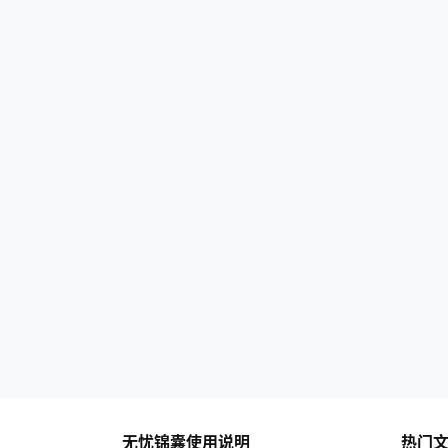
无忧锦囊使用说明
热门