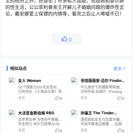
生的经历之外，还谈论了许多私人话题，包括她和查尔斯
的性生活，公公菲利普亲王开解儿子婚姻问题的爆炸性言
论，戴安娜爱上保镖的内情等，看完之后让人唏嘘不已！
0
相似站点
更多
女人 Woman
寻找薇薇安·迈尔 Finding
50个国家2000名女性对自
Vivian Maier
平凡身份下的摄影师和她伟
己的评价 《人类启示录》导
大的作品 纪录片《Finding
演最新力作，用同样方式走
Vivian Maier》定于9月份
未名
未名
0
0
访50个国家，纪录2000名
在多伦多国际电影节期间首
女性对自己的评价，构成了
映。影片揭示她的双面人
一幅巨大且撼动心灵的女性
生：生前才华横溢，却默默
大法官金斯伯格 RBG
诈骗王 The Tinder
“自画像”。随着近年性别平
无闻做了40年保姆，去世后
权运动越来越多元化，女性
留下10万多张芝加哥街景和
法学界女神 为性别平等做出
Swindler
漂亮高知女生与恋爱诈骗犯
也越来越理解且欣赏自身的
街头人像底片，2007年在
毕生努力 本片已获得2018
手指不断滑过屏幕……在网
能力。当女性和多元性别的
一场拍卖会上被电影制片人
年美国国家评论协会奖，并
上寻找真爱并不容易，所以
未名
未名
0
0
声音越来越受到重视，单单
John Maloof拍得后重见天
成为2019年奥斯卡最佳纪录
当塞西莉刷到一位英俊风流