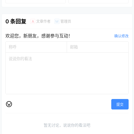
争取权利引起共鸣或关注问
日，她遂被摄影界公认为是
片的有力竞争者。84岁高龄
的亿万富翁时，她简直不敢
题显然已不再足够。导演更
20世纪最伟大的摄影师之
的美国最高法大法官鲁斯·巴
相信，实际见面后真人也符
希望借由纪录片寻找及提出
一。 作品集：
德·金斯堡是一位受到各国人
合她的理想。但一切终究是
解决方案，并试图调和各个
https://www.bilibil…
士尊敬的传奇。常被简称为
黄粱一梦，当她发现这个国
0 条回复
性别中的流动性和更实质性
文章作者
管理员
A
M
RBG的金斯堡大法官已经是
际商人满嘴谎言时，为时已
的问…
当代文化符号。本片记述了
晚。他骗走了她的一切。童
金斯堡的人生历程。金斯堡
话故事结束之际，一出复仇
欢迎您，新朋友，感谢参与互动！
的父亲是第一代美国移民，
大戏开始上演。塞西莉发现
确认修改
母亲是第二代移民。他们教
了他的其他目标，一旦她们
给女儿独立自强的观念。金
联合起来，她们就不再是受
斯堡从小勤奋好学。考取哈
害者：Tinder 诈骗王有了难
佛法学院后，她结识了丈…
缠的对手。这部引人入胜的
纪录长…
提交
暂无讨论，说说你的看法吧