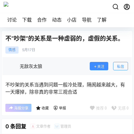
讨论
下载
合作
动态
小店
导航
了解
不“吵架”的关系是一种虚弱的，虚假的关系。 ​​​
情感
5月
17日
无敌灰太狼
关注
私信
不吵架的关系当遇到问题一般冷处理，隔阂越来越大，有
一天爆掉，除非真的非常三观合适
推荐
0
无感
0
海报分享
收藏
举报
0 条回复
文章作者
管理员
A
M