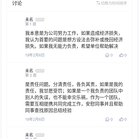
讨论
切换为时间排序
未名
Lv0
第
1
层
我本意是为公司努力工作，如果造成经济损失，
我认为首要的问题是想方设法去弥补或挽回经济
损失。如果我无能力负责，希望单位帮助解决
19年2月6日
0
0
未名
Lv0
第
2
层
是责任问题。分清责任，各负其责，如果是我的
责任，我甘愿受罚；如果是一个我负责的团队中
别人的失误，也不能幸灾乐祸，作为一个团队，
需要互相提携共同完成工作，安慰同事并且帮助
同事查找原因总结经验
19年2月6日
0
0
未名
Lv0