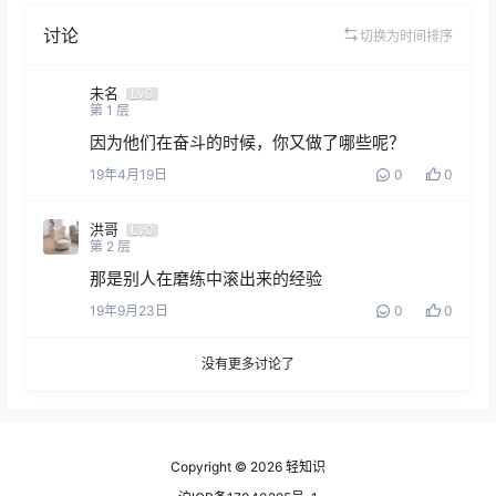
讨论
切换为时间排序
未名
Lv0
第
1
层
因为他们在奋斗的时候，你又做了哪些呢？
19年4月19日
0
0
洪哥
Lv0
第
2
层
那是别人在磨练中滚出来的经验
19年9月23日
0
0
没有更多讨论了
Copyright © 2026
轻知识