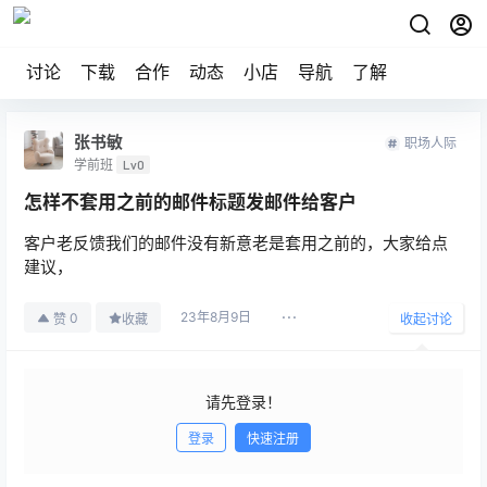
讨论
下载
合作
动态
小店
导航
了解
张书敏
职场人际
学前班
Lv0
怎样不套用之前的邮件标题发邮件给客户
客户老反馈我们的邮件没有新意老是套用之前的，大家给点
建议，
23年8月9日
0
赞
收藏
收起讨论
请先登录！
登录
快速注册
发布