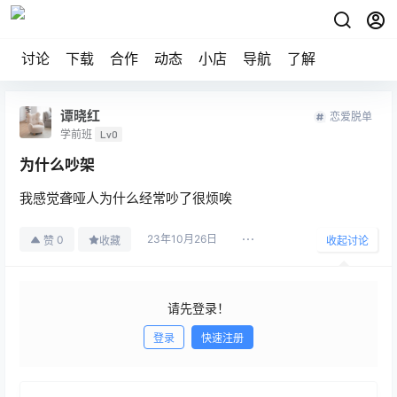
讨论
下载
合作
动态
小店
导航
了解
谭晓红
恋爱脱单
学前班
Lv0
为什么吵架
我感觉聋哑人为什么经常吵了很烦唉
23年10月26日
0
赞
收藏
收起讨论
请先登录！
登录
快速注册
发布