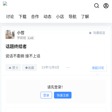
讨论
下载
合作
动态
小店
导航
了解
小哲
沟通说话
学前班
Lv0
话题终结者
说话不委婉 接不上话
23年12月5日
0
赞
收藏
收起讨论
请先登录！
登录
快速注册
发布