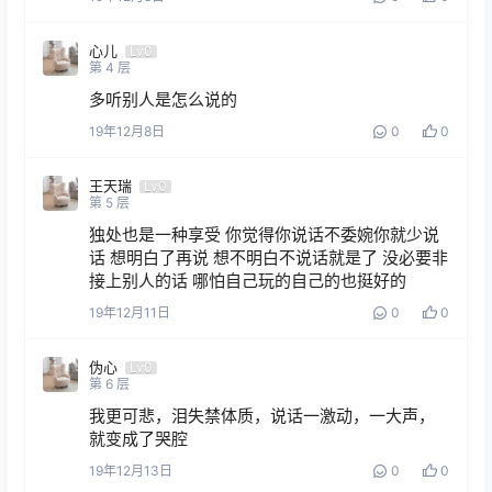
心儿
Lv0
第
4
层
多听别人是怎么说的
19年12月8日
0
0
王天瑞
Lv0
第
5
层
独处也是一种享受 你觉得你说话不委婉你就少说
话 想明白了再说 想不明白不说话就是了 没必要非
接上别人的话 哪怕自己玩的自己的也挺好的 
19年12月11日
0
0
伪心
Lv0
第
6
层
我更可悲，泪失禁体质，说话一激动，一大声，
就变成了哭腔
19年12月13日
0
0