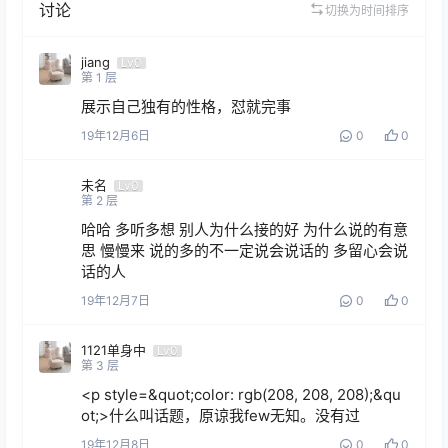
讨论
切换为时间排序
jiang
Lv0
第
1
层
展示自己独有的性格，怼就完事
19年12月6日
0
0
未名
Lv0
第
2
层
哈哈 多听多想 别人为什么接的好 为什么说的有意
思 慢慢来 说的多的不一定说会说话的 多留心会说
话的人
19年12月7日
0
0
1121单身中
Lv0
第
3
层
<p style=&quot;color: rgb(208, 208, 208);&qu
ot;>什么叫话题，原谅我few无知。没有过
19年12月8日
0
0