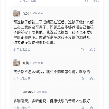
21年2月22日
3
0
东吴
Westin
可这孩子都初二了成绩还在班后，这孩子做什么都
三心二意的这可得了，问题是在能够养活自己和孩
子的前提下陪着他。我说话也挺急，孩子也不爱听
宁愿跑去网吧。你说叛逆吧这孩子没给你添过乱，
你要说没叛逆他处处惹事。
21年2月22日
0
东吴
Westin
孩子都不怎么理我，我也不知道怎么说，够愁的
21年2月22日
0
Westin
Westin
多聊聊天，多听他说，健康快乐的普通人也很好
21年2月22日
0