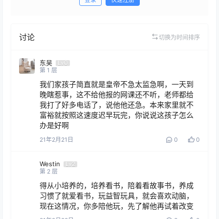
发布
讨论
切换为时间排序
东吴
Lv0
第
1
层
我们家孩子简直就是皇帝不急太监急啊，一天到
晚瞎惹事，这不给他报的网课还不听，老师都给
我打了好多电话了，说他他还急。本来家里就不
富裕就按照这速度迟早玩完，你说说这孩子怎么
办是好啊
21年2月21日
0
0
Westin
Lv2
第
2
层
得从小培养的，培养看书，陪着看故事书，养成
习惯了就爱看书，玩益智玩具，就会喜欢动脑，
现在这情况，你多陪他玩，先了解他再试着改变