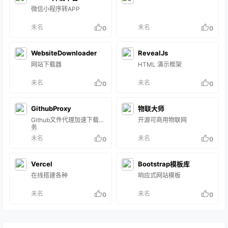
微信小程序转APP
未名
未名
0
0
WebsiteDownloader
RevealJs
网站下载器
HTML 演示框架
未名
未名
0
0
GithubProxy
物联大师
Github文件代理加速下载服
开源可商用物联网
务
未名
未名
0
0
Vercel
Bootstrap模板库
在线搭建各种
响应式网站模板
未名
未名
0
0