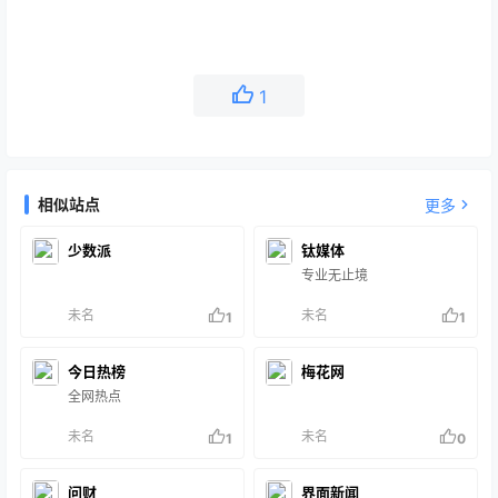
1
相似站点
更多
少数派
钛媒体
专业无止境
未名
未名
1
1
今日热榜
梅花网
全网热点
未名
未名
1
0
问财
界面新闻