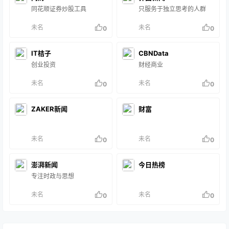
同花顺证券炒股工具
只服务于独立思考的人群
未名
未名
0
0
IT桔子
CBNData
创业投资
财经商业
未名
未名
0
0
ZAKER新闻
财富
未名
未名
0
0
澎湃新闻
今日热榜
专注时政与思想
未名
未名
0
0