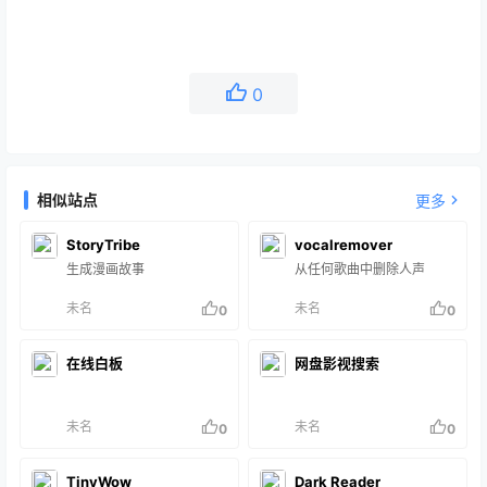
0
相似站点
更多
StoryTribe
vocalremover
生成漫画故事
从任何歌曲中删除人声
未名
未名
0
0
在线白板
网盘影视搜索
未名
未名
0
0
TinyWow
Dark Reader