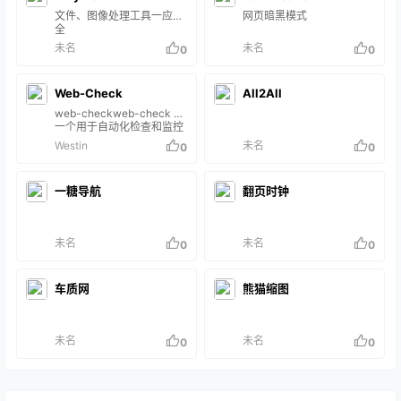
文件、图像处理工具一应俱
网页暗黑模式
全
未名
未名
0
0
Web-Check
All2All
web-checkweb-check 是
一个用于自动化检查和监控
Web 应用程序的工具。它可
Westin
未名
0
0
以用于验证网站的可用性、
性能和内容的一致性，并在
检测到问题时发出警报。特
一糖导航
翻页时钟
征：可用性监控：持续监控
网站的可用性，确保网站在
用户访问时是可用的。性能
监控：测量网站的加载时间
未名
未名
0
0
和响应时间，帮助识别性能
瓶颈。内容验证：检查页面
内容的一致性，确保关键元
素和文本始终按预期显示。
车质网
熊猫缩图
警报通知：在检测到问题
时，通过邮件、短信或…
未名
未名
0
0