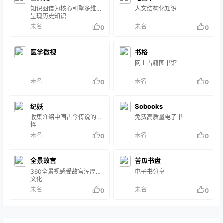
知识图谱为核心引擎多维度
人文结构化知识
呈现历史知识
未名
未名
0
0
医学微视
书格
网上古籍图书馆
未名
未名
0
0
纪妖
Sobooks
收集介绍中国古今传说的妖
免费高质量电子书
怪
未名
未名
0
0
全景故宫
苦瓜书盘
360全景视感受故宫浑厚的
电子书分享
文化
未名
未名
0
0