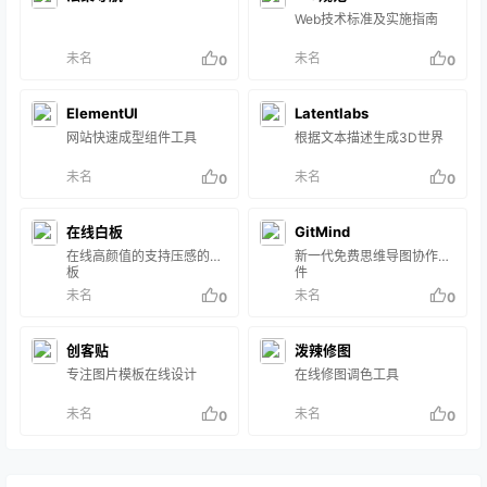
Web技术标准及实施指南
未名
未名
0
0
ElementUI
Latentlabs
网站快速成型组件工具
根据文本描述生成3D世界
未名
未名
0
0
在线白板
GitMind
在线高颜值的支持压感的白
新一代免费思维导图协作软
板
件
未名
未名
0
0
创客贴
泼辣修图
专注图片模板在线设计
在线修图调色工具
未名
未名
0
0