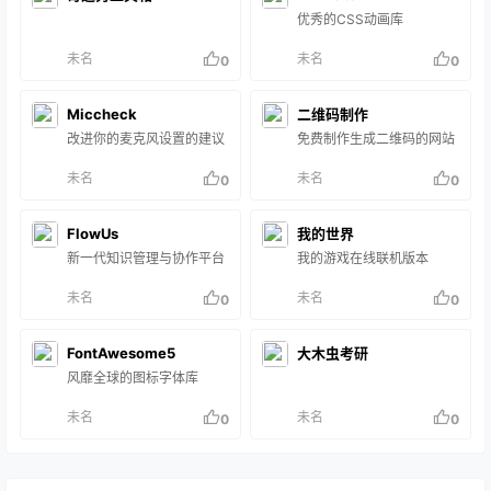
优秀的CSS动画库
未名
未名
0
0
Miccheck
二维码制作
改进你的麦克风设置的建议
免费制作生成二维码的网站
未名
未名
0
0
FlowUs
我的世界
新一代知识管理与协作平台
我的游戏在线联机版本
未名
未名
0
0
FontAwesome5
大木虫考研
风靡全球的图标字体库
未名
未名
0
0