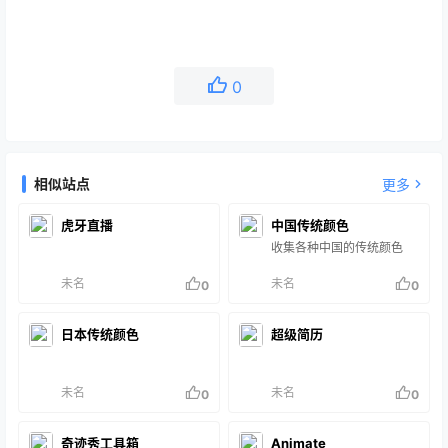
0
相似站点
更多
虎牙直播
中国传统颜色
收集各种中国的传统颜色
未名
未名
0
0
日本传统颜色
超级简历
未名
未名
0
0
奇迹秀工具箱
Animate