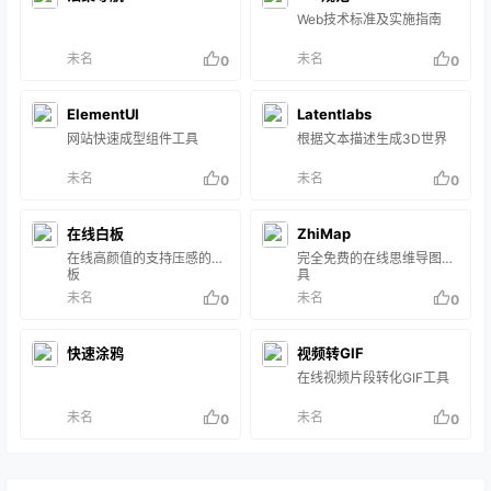
Web技术标准及实施指南
未名
未名
0
0
ElementUI
Latentlabs
网站快速成型组件工具
根据文本描述生成3D世界
未名
未名
0
0
在线白板
ZhiMap
在线高颜值的支持压感的白
完全免费的在线思维导图工
板
具
未名
未名
0
0
快速涂鸦
视频转GIF
在线视频片段转化GIF工具
未名
未名
0
0