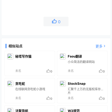
0
相似站点
更多
秘塔写作猫
Fsou翻译
小众简洁的翻译网站
未名
未名
0
0
贪吃蛇
StockSnap
在线联网贪吃蛇小游戏
汇聚千上万的无版权库存图
片
未名
未名
0
0
法聚导航
W3规范