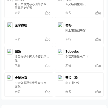
知识图谱为核心引擎多维度
人文结构化知识
呈现历史知识
未名
未名
0
0
医学微视
书格
网上古籍图书馆
未名
未名
0
0
纪妖
Sobooks
收集介绍中国古今传说的妖
免费高质量电子书
怪
未名
未名
0
0
全景故宫
苦瓜书盘
360全景视感受故宫浑厚的
电子书分享
文化
未名
未名
0
0