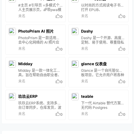
#主页 #引导页 ⭐️多模式个
以时尚的方式阅读电子书。
人主页展示页，🌈带pwa模
打开 EPUB、
式，多组件效果，可随时切
Mobipocket、Kindle、
未名
未名
0
0
换的引导页🎉 添加右键弹出
FB2、CBZ 和 PDF 文件。
菜单，RSS动态文章卡片，
以分页或滚动模式读取。调
视频播放📫ADS广告位
整字体、间距、边距和颜色
PhotoPrism AI 照片
Dashy
方案。窗口控件会自动隐藏
以最大程度地减少干扰。 轻
PhotoPrism 是一款适用于
Dashy 是一个开源、高度可
松导航。使用 1：1 触摸板
去中心化网络的 AI 照片应
定制、易于使用、尊重隐私
和触摸屏手势翻页。查看目
用。它利用最新技术自动标
的仪表板应用程序。
未名
未名
0
0
录，或使用侧边栏中的 Find
记和查找图片，不会妨碍
in book （在书中查找） 功
您。您可以在家中、私人服
能。使用阅读进度滑块和导
务器或云端运行它。 主要功
Midday
航历史记录在书籍中找到自
glance 仪表盘
能： 浏览所有照片和视频，
己的方式。
无需担心RAW 转换、重复
Midday 是一款一体化工
Glance 是一个自托管仪表
或视频格式 使用强大的搜索
具，旨在帮助自由职业者、
板项目，它允许用户将各种
过滤器轻松找到特定图片 识
承包商、顾问和独立企业家
信息源整合到一个界面。这
未名
未名
0
0
别你的家人和朋友的面孔 根
更有效地管理他们的业务运
个仪表板可以包括 RSS 订
据图片内容和位置自动分类
营。它将通常分散在多个平
阅、Subreddit 帖子、天气
将鼠标悬停在相册和搜索结
台上的各种功能集成到一个
预报、书签、YouTube 视
果中的实况照片上即可播放
玖玖云ERP
teable
紧密结合的系统中。 特征
频、日历、股票信息、
实况照片 由于用户界面是一
时间跟踪： 允许对项目进行
Twitch 频道、GitHub 版本
玖玖云ERP系统、支持多平
下一代 Airtable 替代方案：
个渐进式 W…
实时跟踪，以提高生产力和
控制、代码库概览和网站监
台订单同步，仓库发货，波
无代码 Postgres
协作，提供有洞察力的项目
控等。Glance 的特点包括
次拣货，售后服务，电商
未名
未名
0
0
概述。 发票：即将推出的功
丰富的组件选择、高度可配
ERP一站式解决方案 玖玖云
能，将使用户能够创建基于
置性、响应式设计，以及使
ERP系统基于
Web 的发票、实时协作和无
用 Go 语言编写，使其轻量
java+springboot+element
缝同步项目。 Magic
级且高效。Glance 提供了
-plus+uniapp打造的面向开
Inbox：自动将收到的发票
多种安装选项…