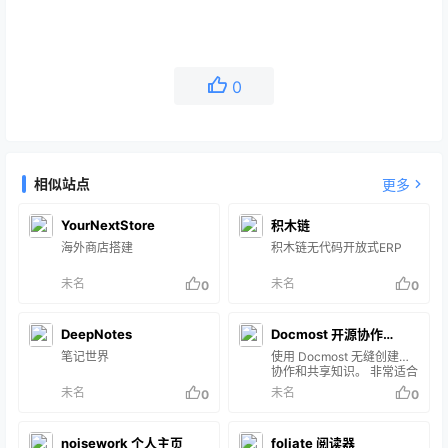
0
相似站点
更多
YourNextStore
积木链
海外商店搭建
积木链无代码开放式ERP
未名
未名
0
0
DeepNotes
Docmost 开源协作
笔记世界
Notion
使用 Docmost 无缝创建、
协作和共享知识。 非常适合
管理您的 wiki、知识库、文
未名
未名
0
0
档等等。
noisework 个人主页
foliate 阅读器