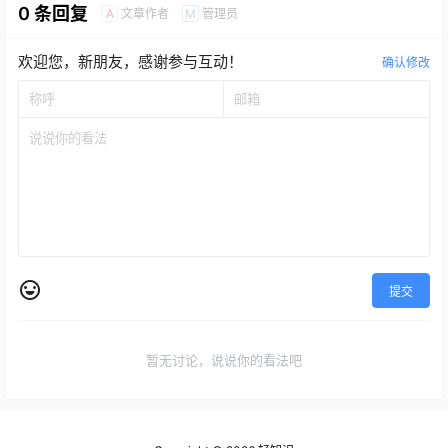
发的电商管理ERP系统，方
0 条回复
或收据与正确的交易…
文章作者
管理员
A
M
便二次开发或直接使用，可
发布到多端，包括微信小程
序、微信公众号、QQ小程
欢迎您，新朋友，感谢参与互动！
序、支付宝小程序、字节跳
确认修改
动小程序、百度小程序、
android端、ios端。 文档：
https://doc.…
提交
暂无讨论，说说你的看法吧