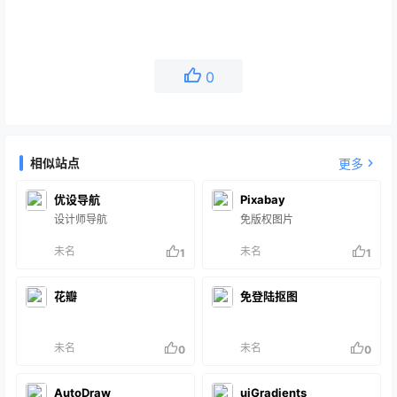
0
相似站点
更多
优设导航
Pixabay
设计师导航
免版权图片
未名
未名
1
1
花瓣
免登陆抠图
未名
未名
0
0
AutoDraw
uiGradients