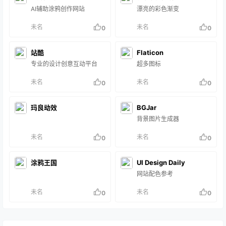
AI辅助涂鸦创作网站
漂亮的彩色渐变
未名
未名
0
0
站酷
Flaticon
专业的设计创意互动平台
超多图标
未名
未名
0
0
玛良动效
BGJar
背景图片生成器
未名
未名
0
0
涂鸦王国
UI Design Daily
网站配色参考
未名
未名
0
0