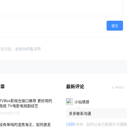
提交
暂无讨论，说说你的看法吧
文章
最新评论
PREV
TVBox影视仓接口推荐 更好用的
小仙情感
电视 TV电影电视剧综艺
24年9月27日
多多联系沟通
如何让自己能提升沟通能
没有单纯的渣男海王，如何激发
[话题]
来自：