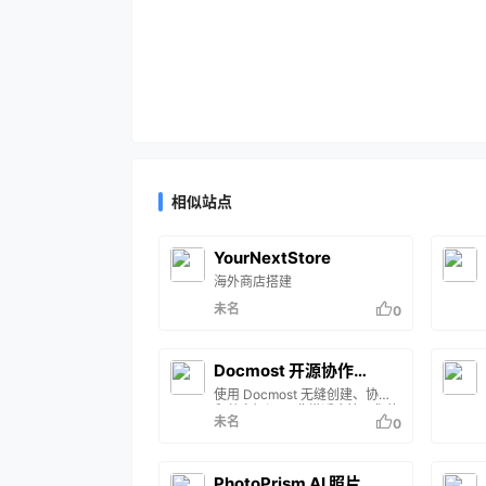
相似站点
YourNextStore
海外商店搭建
未名
0
Docmost 开源协作
Notion
使用 Docmost 无缝创建、协作
和共享知识。 非常适合管理您的
未名
0
wiki、知识库、文档等等。
PhotoPrism AI 照片