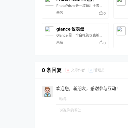
PhotoPrism 是一款适用于去中
心化网络的 AI 照片应用。它利
未名
0
用最新技术自动标记和查找图
片，不会妨碍您。您可以在家
中、私人服务器或云端运行它。
主要功能： 浏览所有照片和视
glance 仪表盘
频，无需担心RAW 转换、重复
Glance 是一个自托管仪表板项
或视频格式 使用强大的搜索过滤
目，它允许用户将各种信息源整
器轻松找到特定图片 识别你的家
未名
0
合到一个界面。这个仪表板可以
人和朋友的面孔 根据图片内容和
包括 RSS 订阅、Subreddit 帖
位置自动分类 将鼠标悬停在相册
子、天气预报、书签、YouTube
和搜索结果中的实况照片上即可
视频、日历、股票信息、Twitch
播放实况照片 由于用户界面是一
频道、GitHub 版本控制、代码
个渐进式 W…
库概览和网站监控等。Glance
0 条回复
的特点包括丰富的组件选择、高
文章作者
管理员
A
M
度可配置性、响应式设计，以及
使用 Go 语言编写，使其轻量级
且高效。Glance 提供了多种安
装选项…
欢迎您，新朋友，感谢参与互动！