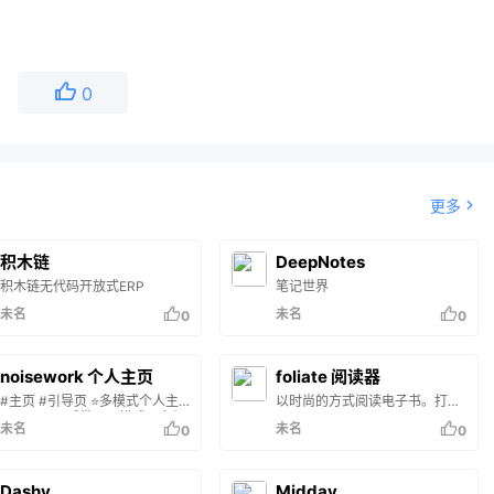
0
更多
积木链
DeepNotes
积木链无代码开放式ERP
笔记世界
未名
未名
0
0
noisework 个人主页
foliate 阅读器
#主页 #引导页 ⭐️多模式个人主
以时尚的方式阅读电子书。打开
页展示页，🌈带pwa模式，多组
EPUB、Mobipocket、Kindle、
未名
未名
0
0
件效果，可随时切换的引导页🎉
FB2、CBZ 和 PDF 文件。以分
添加右键弹出菜单，RSS动态文
页或滚动模式读取。调整字体、
章卡片，视频播放📫ADS广告位
间距、边距和颜色方案。窗口控
件会自动隐藏以最大程度地减少
Dashy
Midday