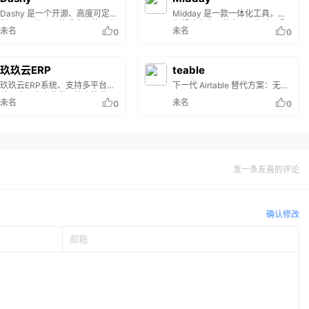
干扰。 轻松导航。使用 1：1 触
Dashy 是一个开源、高度可定
Midday 是一款一体化工具，旨
摸板和触摸屏手势翻页。查看目
制、易于使用、尊重隐私的仪表
在帮助自由职业者、承包商、顾
录，或使用侧边栏中的 Find in
未名
未名
0
0
板应用程序。
问和独立企业家更有效地管理他
book （在书中查找） 功能。使
们的业务运营。它将通常分散在
用阅读进度滑块和导航历史记录
多个平台上的各种功能集成到一
在书籍中找到自己的方式。
个紧密结合的系统中。 特征 时
玖玖云ERP
teable
间跟踪： 允许对项目进行实时跟
玖玖云ERP系统、支持多平台订
下一代 Airtable 替代方案：无代
踪，以提高生产力和协作，提供
单同步，仓库发货，波次拣货，
码 Postgres
有洞察力的项目概述。 发票：即
未名
未名
0
0
售后服务，电商ERP一站式解决
将推出的功能，将使用户能够创
方案 玖玖云ERP系统基于
建基于 Web 的发票、实时协作
java+springboot+element-
和无缝同步项目。 Magic
plus+uniapp打造的面向开发的
Inbox：自动将收到的发票或收
电商管理ERP系统，方便二次开
据与正确的交易…
发或直接使用，可发布到多端，
包括微信小程序、微信公众号、
发一条友善的评论
QQ小程序、支付宝小程序、字
节跳动小程序、百度小程序、
android端、ios端。 文档：
https://doc.…
确认修改