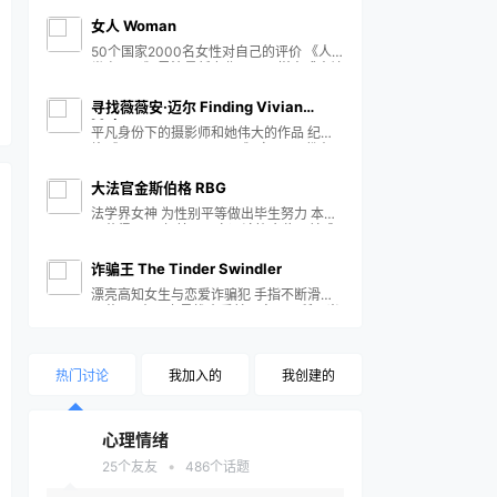
部由戴安娜王妃亲口录制的音像带......斯人
已逝，争论却永无停止…内容来源于戴安娜
女人 Woman
王妃极其隐私的50小时自述音像资料，除
50个国家2000名女性对自己的评价 《人
了她一生的经历之外，还谈论了许多私人话
类启示录》导演最新力作，用同样方式走访
题，包括她和查尔斯的性生活，公公菲利普
50个国家，纪录2000名女性对自己的评
亲王开解儿子婚姻问题的爆炸性言论，戴安
价，构成了一幅巨大且撼动心灵的女性“自
娜爱上保镖的内情等，看完之后让人唏嘘不
寻找薇薇安·迈尔 Finding Vivian
画像”。随着近年性别平权运动越来越多元
已！
Maier
平凡身份下的摄影师和她伟大的作品 纪录
化，女性也越来越理解且欣赏自身的能力。
片《Finding Vivian Maier》定于9月份在
当女性和多元性别的声音越来越受到重视，
多伦多国际电影节期间首映。影片揭示她的
单单争取权利引起共鸣或关注问题显然已不
双面人生：生前才华横溢，却默默无闻做了
再足够。导演更希望借由纪录片寻找及提出
大法官金斯伯格 RBG
40年保姆，去世后留下10万多张芝加哥街
解决方案，并试图调和各个性别中的流动性
法学界女神 为性别平等做出毕生努力 本片
景和街头人像底片，2007年在一场拍卖会
和更实质性的问…
已获得2018年美国国家评论协会奖，并成
上被电影制片人John Maloof拍得后重见天
为2019年奥斯卡最佳纪录片的有力竞争
日，她遂被摄影界公认为是20世纪最伟大
者。84岁高龄的美国最高法大法官鲁斯·巴
的摄影师之一。 作品集：
诈骗王 The Tinder Swindler
德·金斯堡是一位受到各国人士尊敬的传
https://www.bilibil…
漂亮高知女生与恋爱诈骗犯 手指不断滑过
奇。常被简称为RBG的金斯堡大法官已经
屏幕……在网上寻找真爱并不容易，所以当
是当代文化符号。本片记述了金斯堡的人生
塞西莉刷到一位英俊风流的亿万富翁时，她
历程。金斯堡的父亲是第一代美国移民，母
简直不敢相信，实际见面后真人也符合她的
亲是第二代移民。他们教给女儿独立自强的
理想。但一切终究是黄粱一梦，当她发现这
观念。金斯堡从小勤奋好学。考取哈佛法学
热门讨论
我加入的
我创建的
个国际商人满嘴谎言时，为时已晚。他骗走
院后，她结识了丈…
了她的一切。童话故事结束之际，一出复仇
大戏开始上演。塞西莉发现了他的其他目
标，一旦她们联合起来，她们就不再是受害
心理情绪
者：Tinder 诈骗王有了难缠的对手。这部
引人入胜的纪录长…
•
25
个友友
486
个话题