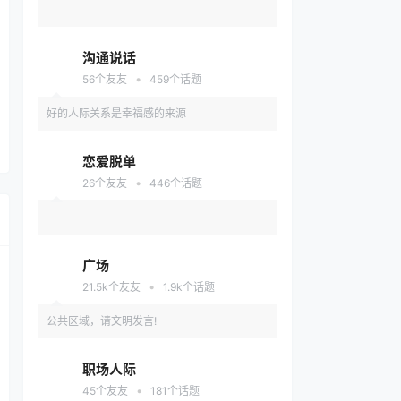
沟通说话
•
56
个友友
459
个话题
好的人际关系是幸福感的来源
恋爱脱单
•
26
个友友
446
个话题
广场
•
21.5k
个友友
1.9k
个话题
公共区域，请文明发言!
职场人际
•
45
个友友
181
个话题