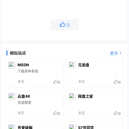
0
相似站点
更多
MSDN
兄弟盘
下载各种系统
未名
未名
0
0
云盘4K
网盘之家
资源搜索
未名
未名
0
0
吾爱破解
57号同学