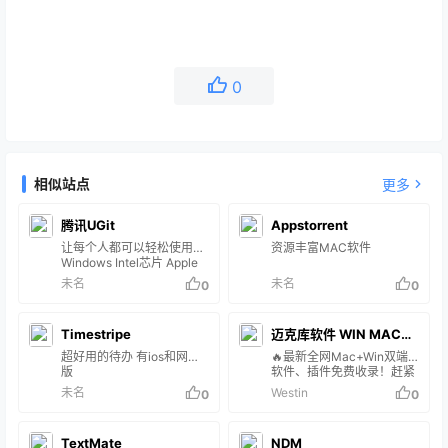
0
相似站点
更多
腾讯UGit
Appstorrent
让每个人都可以轻松使用Git
资源丰富MAC软件
Windows Intel芯片 Apple
芯片 版本： v5.23.1
未名
未名
0
0
(2024-09-19 11:16:00) ，
支持macOS 10.11+、Apple
Silicon和Win64位系统 便
Timestripe
迈克库软件 WIN MAC软
捷的大文件管理 内置LFS模
版，腾讯众多大型项目LFS
超好用的待办 有ios和网页
件
🔥最新全网Mac+Win双端
管理经验沉淀，尤其是游戏
版
软件、插件免费收录！赶紧
项目。 支持对仓库或工作区
搜咩！！！热门搜索：
未名
Westin
0
0
进行大文件分析，以便于更
Parallels Desktop，
好的配置Git LFS规则。 提
Adobe，CleanMymac，
交时，可根据工…
Office2019，PS，MAC教
TextMate
NDM
程，MAC疑难解决，其他，