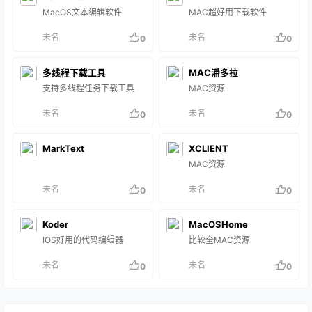
字体，官方活动，正版共
MacOS文本编辑软件
MAC超好用下载软件
享，苹果手机，高清壁纸，
MAC安装软件的常见问
未名
未名
0
0
题！ 全网免费下载会员群保
障保证日更 优惠活动正版免
费共享，
多线程下载工具
MAC潘多拉
支持多线程任务下载工具
MAC资源
未名
未名
0
0
MarkText
XCLIENT
MAC资源
未名
未名
0
0
Koder
MacOSHome
IOS好用的代码编辑器
比较全MAC资源
未名
未名
0
0