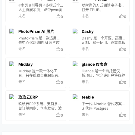
#主页 #引导页 ⭐️多模式个
以时尚的方式阅读电子书。
人主页展示页，🌈带pwa模
打开 EPUB、
式，多组件效果，可随时切
Mobipocket、Kindle、
未名
未名
0
0
换的引导页🎉 添加右键弹出
FB2、CBZ 和 PDF 文件。
菜单，RSS动态文章卡片，
以分页或滚动模式读取。调
视频播放📫ADS广告位
整字体、间距、边距和颜色
PhotoPrism AI 照片
Dashy
方案。窗口控件会自动隐藏
以最大程度地减少干扰。 轻
PhotoPrism 是一款适用于
Dashy 是一个开源、高度可
松导航。使用 1：1 触摸板
去中心化网络的 AI 照片应
定制、易于使用、尊重隐私
和触摸屏手势翻页。查看目
用。它利用最新技术自动标
的仪表板应用程序。
未名
未名
0
0
录，或使用侧边栏中的 Find
记和查找图片，不会妨碍
in book （在书中查找） 功
您。您可以在家中、私人服
能。使用阅读进度滑块和导
务器或云端运行它。 主要功
Midday
航历史记录在书籍中找到自
glance 仪表盘
能： 浏览所有照片和视频，
己的方式。
无需担心RAW 转换、重复
Midday 是一款一体化工
Glance 是一个自托管仪表
或视频格式 使用强大的搜索
具，旨在帮助自由职业者、
板项目，它允许用户将各种
过滤器轻松找到特定图片 识
承包商、顾问和独立企业家
信息源整合到一个界面。这
未名
未名
0
0
别你的家人和朋友的面孔 根
更有效地管理他们的业务运
个仪表板可以包括 RSS 订
据图片内容和位置自动分类
营。它将通常分散在多个平
阅、Subreddit 帖子、天气
将鼠标悬停在相册和搜索结
台上的各种功能集成到一个
预报、书签、YouTube 视
果中的实况照片上即可播放
玖玖云ERP
teable
紧密结合的系统中。 特征
频、日历、股票信息、
实况照片 由于用户界面是一
时间跟踪： 允许对项目进行
Twitch 频道、GitHub 版本
玖玖云ERP系统、支持多平
下一代 Airtable 替代方案：
个渐进式 W…
实时跟踪，以提高生产力和
控制、代码库概览和网站监
台订单同步，仓库发货，波
无代码 Postgres
协作，提供有洞察力的项目
控等。Glance 的特点包括
次拣货，售后服务，电商
未名
未名
0
0
概述。 发票：即将推出的功
丰富的组件选择、高度可配
ERP一站式解决方案 玖玖云
能，将使用户能够创建基于
置性、响应式设计，以及使
ERP系统基于
Web 的发票、实时协作和无
用 Go 语言编写，使其轻量
java+springboot+element
缝同步项目。 Magic
级且高效。Glance 提供了
-plus+uniapp打造的面向开
Inbox：自动将收到的发票
多种安装选项…