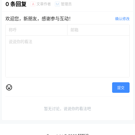
发的电商管理ERP系统，方
0 条回复
或收据与正确的交易…
文章作者
管理员
A
M
便二次开发或直接使用，可
发布到多端，包括微信小程
序、微信公众号、QQ小程
欢迎您，新朋友，感谢参与互动！
序、支付宝小程序、字节跳
确认修改
动小程序、百度小程序、
android端、ios端。 文档：
https://doc.…
提交
暂无讨论，说说你的看法吧