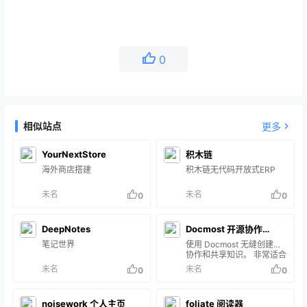
0
相似站点
更多
YourNextStore
积木链
海外商店搭建
积木链无代码开放式ERP
未名
未名
0
0
DeepNotes
Docmost 开源协作
笔记世界
Notion
使用 Docmost 无缝创建、
协作和共享知识。 非常适合
管理您的 wiki、知识库、文
未名
未名
0
0
档等等。
noisework 个人主页
foliate 阅读器