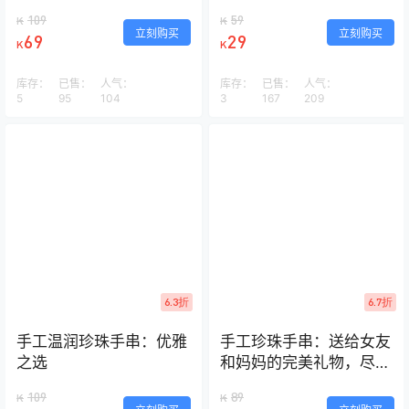
109
59
K
K
立刻购买
立刻购买
69
29
K
K
库存：
已售：
人气：
库存：
已售：
人气：
5
95
104
3
167
209
6.3折
6.7折
手工温润珍珠手串：优雅
手工珍珠手串：送给女友
之选
和妈妈的完美礼物，尽显
优雅与爱意
109
89
K
K