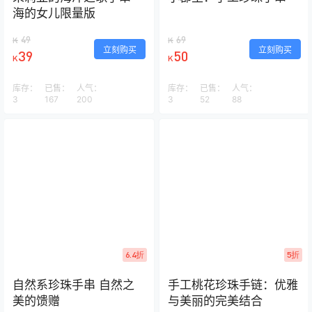
海的女儿限量版
49
69
K
K
立刻购买
立刻购买
39
50
K
K
库存：
已售：
人气：
库存：
已售：
人气：
3
167
200
3
52
88
6.4折
5折
自然系珍珠手串 自然之
手工桃花珍珠手链：优雅
美的馈赠
与美丽的完美结合