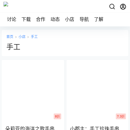
讨论
下载
合作
动态
小店
导航
了解
首页
>
小店
>
手工
手工
8折
7.3折
朵莉亚的海洋之歌手串
小郡主：手工珍珠手串