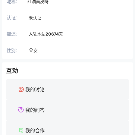
昵称：
红油面皮呀
认证：
未认证
描述：
入驻本站
20674
天
性别：
女
互动
我的讨论
我的问答
我的合作