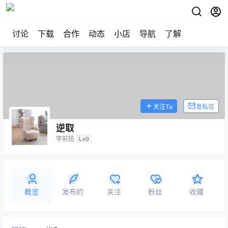
讨论
下载
合作
动态
小店
导航
了解
关注Ta
发私信
逆取
学前班
Lv0
概览
发布的
关注
粉丝
收藏