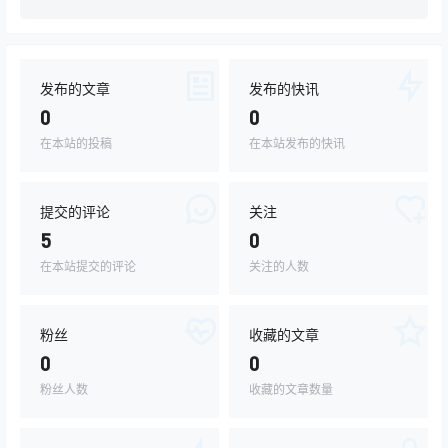
发布的文章
发布的快讯
0
0
在本站的投稿
在本站发布的快讯
提交的评论
关注
5
0
在本站提交的评论
关注的人数
粉丝
收藏的文章
0
0
粉丝人数
收藏的文章数量