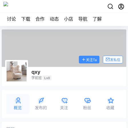
讨论
下载
合作
动态
小店
导航
了解
关注Ta
发私信
qxy
学前班
Lv0
概览
发布的
关注
粉丝
收藏