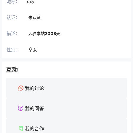
昵称：
qxy
认证：
未认证
描述：
入驻本站
2008
天
性别：
女
互动
我的讨论
我的问答
我的合作