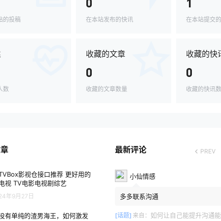
0
1
站的投稿
在本站发布的快讯
在本站提交
丝
收藏的文章
收藏的快
0
0
人数
收藏的文章数量
收藏的快讯
文章
最新评论
PREV
TVBox影视仓接口推荐 更好用的
小仙情感
电视 TV电影电视剧综艺
24年9月27日
多多联系沟通
如何让自己能提升沟通能
没有单纯的渣男海王，如何激发
[话题]
来自：