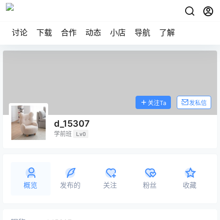
讨论
下载
合作
动态
小店
导航
了解
关注Ta
发私信
d_15307
学前班
Lv0
概览
发布的
关注
粉丝
收藏