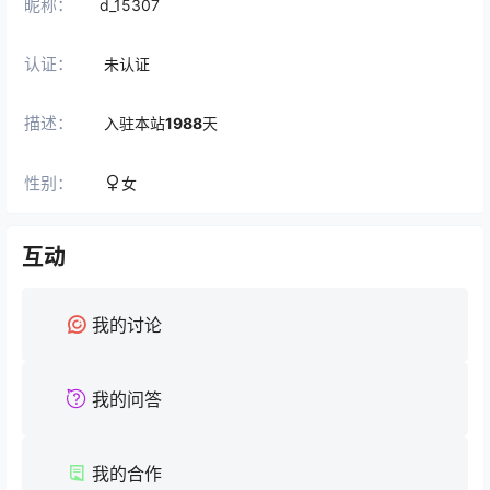
昵称：
d_15307
认证：
未认证
描述：
入驻本站
1988
天
性别：
女
互动
我的讨论
我的问答
我的合作