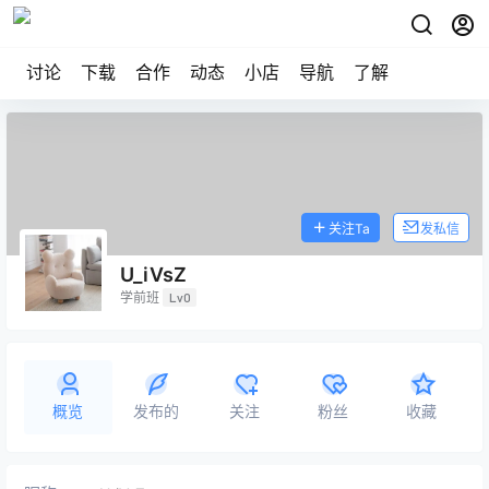
讨论
下载
合作
动态
小店
导航
了解
关注Ta
发私信
U_iVsZ
学前班
Lv0
概览
发布的
关注
粉丝
收藏