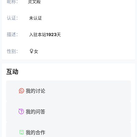
昵称：
灵文殿
认证：
未认证
描述：
入驻本站
1923
天
性别：
女
互动
我的讨论
我的问答
我的合作