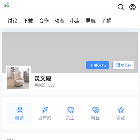
讨论
下载
合作
动态
小店
导航
了解
关注Ta
发私信
灵文殿
学前班
Lv0
概览
发布的
关注
粉丝
收藏