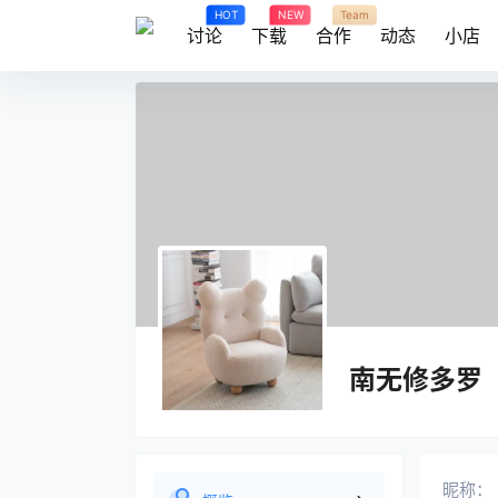
HOT
NEW
Team
讨论
下载
合作
动态
小店
南无修多罗
昵称：