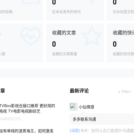
0
0
站的投稿
在本站发布的快讯
在本站提交
丝
收藏的文章
收藏的快
0
0
人数
收藏的文章数量
收藏的快讯
文章
最新评论
PREV
TVBox影视仓接口推荐 更好用的
小仙情感
电视 TV电影电视剧综艺
24年9月27日
多多联系沟通
如何让自己能提升沟通能
没有单纯的渣男海王，如何激发
[话题]
来自：