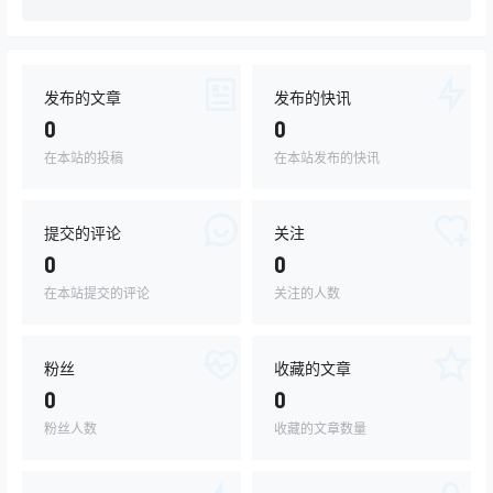
发布的文章
发布的快讯
0
0
在本站的投稿
在本站发布的快讯
提交的评论
关注
0
0
在本站提交的评论
关注的人数
粉丝
收藏的文章
0
0
粉丝人数
收藏的文章数量