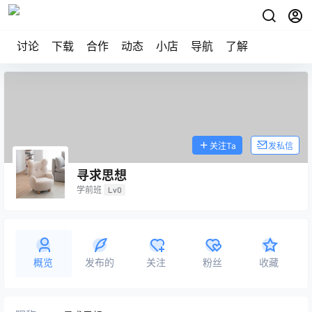
讨论
下载
合作
动态
小店
导航
了解
关注Ta
发私信
寻求思想
学前班
Lv0
概览
发布的
关注
粉丝
收藏