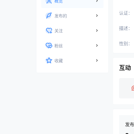
概览
认证：
发布的
描述：
关注
性别：
粉丝
收藏
互动
发