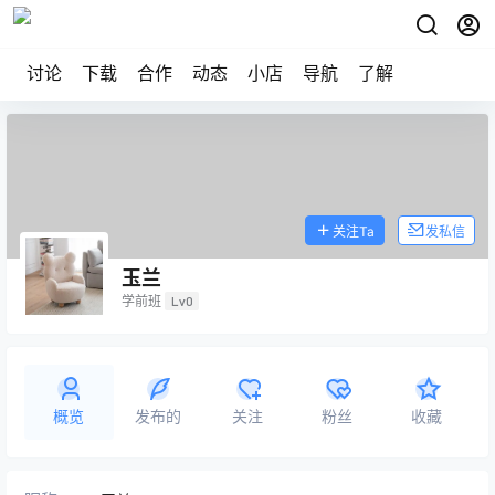
讨论
下载
合作
动态
小店
导航
了解
关注Ta
发私信
玉兰
学前班
Lv0
概览
发布的
关注
粉丝
收藏