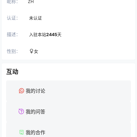
昵称：
ZH
认证：
未认证
描述：
入驻本站
2445
天
性别：
女
互动
我的讨论
我的问答
我的合作