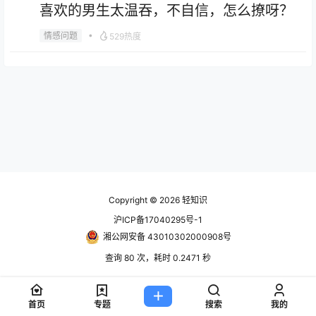
喜欢的男生太温吞，不自信，怎么撩呀？
•
情感问题
529热度
情感问题
26母单，长得一般性格一般，不知道跟男生聊什么
2023-08-03 19:07:22
情感问题
喜欢的男生太温吞，不自信，怎么撩呀？
2023-08-03 19:02:54
Copyright © 2026
轻知识
沪ICP备17040295号-1
湘公网安备 43010302000908号
查询 80 次，耗时 0.2471 秒
首页
专题
搜索
我的