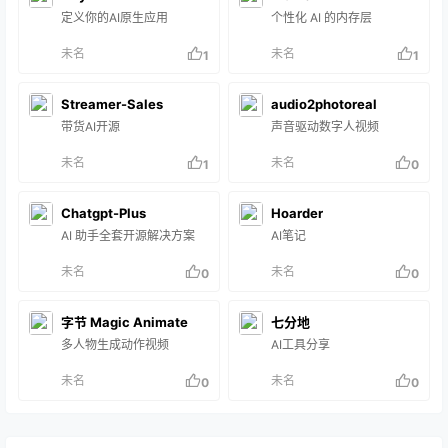
实况照片 由于用户界面是一
定义你的AI原生应用
个性化 AI 的内存层
个渐进式 W…
未名
未名
1
1
Streamer-Sales
audio2photoreal
带货AI开源
声音驱动数字人视频
未名
未名
1
0
Chatgpt-Plus
Hoarder
AI 助手全套开源解决方案
AI笔记
未名
未名
0
0
字节 Magic Animate
七分地
多人物生成动作视频
AI工具分享
未名
未名
0
0