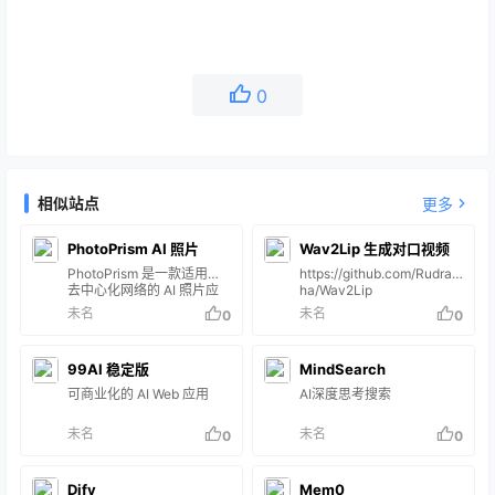
0
相似站点
更多
PhotoPrism AI 照片
Wav2Lip 生成对口视频
PhotoPrism 是一款适用于
https://github.com/Rudrab
去中心化网络的 AI 照片应
ha/Wav2Lip
用。它利用最新技术自动标
未名
未名
0
0
记和查找图片，不会妨碍
您。您可以在家中、私人服
务器或云端运行它。 主要功
99AI 稳定版
MindSearch
能： 浏览所有照片和视频，
无需担心RAW 转换、重复
可商业化的 AI Web 应用
AI深度思考搜索
或视频格式 使用强大的搜索
过滤器轻松找到特定图片 识
未名
未名
0
0
别你的家人和朋友的面孔 根
据图片内容和位置自动分类
将鼠标悬停在相册和搜索结
果中的实况照片上即可播放
Dify
Mem0