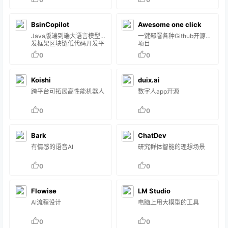
BsinCopilot
Awesome one click
Java版端到端大语言模型开
一键部署各种Github开源AI
发框架区块链低代码开发平
项目
台开源项目介绍Bsin-
0
0
PaaS（毕昇） 是一套企业
级的低代码、零代码去中心
化应用搭建平台，可帮助企
Koishi
duix.ai
业快速搭建基于云原生的有
竞争力的业务中台、流程中
跨平台可拓展高性能机器人
数字人app开源
台、业务前台。bsin-paas
包括微前端设计、微服务框
0
0
架、服务编排、工作流引
擎、安全网关及区块链引
擎。该方案由区块链(公链、
联盟链)作为技术支撑,为企
Bark
ChatDev
业提供daPaaS层的一站式
有情感的语音AI
研究群体智能的理想场景
解决方案，助力企业打…
0
0
Flowise
LM Studio
AI流程设计
电脑上用大模型的工具
0
0