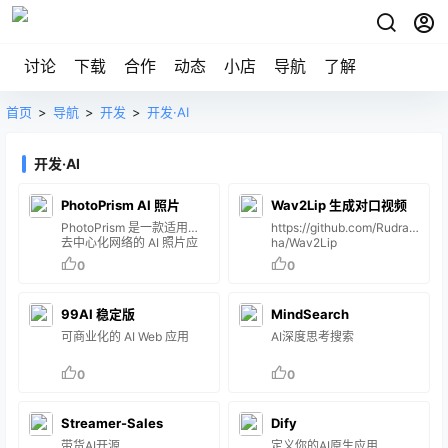
讨论
下载
合作
动态
小店
导航
了解
首页
>
导航
>
开发
>
开发·AI
开发·AI
PhotoPrism AI 照片
Wav2Lip 生成对口视频
PhotoPrism 是一款适用于
https://github.com/Rudrab
去中心化网络的 AI 照片应
ha/Wav2Lip
用。它利用最新技术自动标
0
0
记和查找图片，不会妨碍
您。您可以在家中、私人服
务器或云端运行它。 主要功
99AI 稳定版
MindSearch
能： 浏览所有照片和视频，
无需担心RAW 转换、重复
可商业化的 AI Web 应用
AI深度思考搜索
或视频格式 使用强大的搜索
过滤器轻松找到特定图片 识
0
0
别你的家人和朋友的面孔 根
据图片内容和位置自动分类
将鼠标悬停在相册和搜索结
果中的实况照片上即可播放
Streamer-Sales
Dify
实况照片 由于用户界面是一
带货AI开源
定义你的AI原生应用