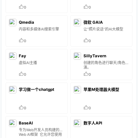
0
0
Qmedia
微软 GAIA
内容和多媒体AI搜索引擎
让“照片说话”的AI大模型
0
0
Fay
SillyTavern
虚拟AI主播
创建的角色进行聊天/角色扮
演。
0
0
学习做一个chatgpt
苹果M处理器大模型
0
0
BaseAI
数字人API
专为Web开发人员构建的
Web AI框架 它允许您使用