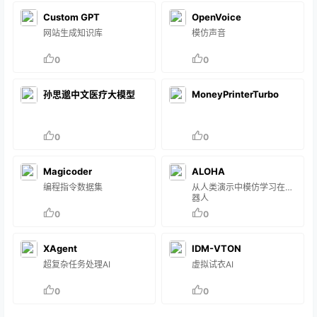
Custom GPT
OpenVoice
网站生成知识库
模仿声音
0
0
孙思邈中文医疗大模型
MoneyPrinterTurbo
0
0
Magicoder
ALOHA
编程指令数据集
从人类演示中模仿学习在机
器人
0
0
XAgent
IDM-VTON
超复杂任务处理AI
虚拟试衣AI
0
0