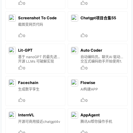
集成的代理工具和内存
0
0
(RAG) 在本地机器上开发 AI
代理管道。 开放：BaseAI
是免费且开源的 本地：世界
Screenshot To Code
Chatgpt项目合集55
一流的本地开发者体验
CLEAN：与现有框架不同，
截图变网页代码
BaseAI 没有臃肿软件，也
没有样板代码 可组合：构建
0
0
可组合的 AI管道（代理）、
工具（自我修复）和内存
（RAG） 无服务器：产品就
绪，使用命令轻松部署到无
Lit-GPT
Auto Coder
服务器 AI 云np…
基于 nanoGPT 的最先进的
自动编码员。聊天AI 驱动的
开源 LLMs 可破解实现
交互式编码助手开始使用1.
安装 Auto-Coderpip install
0
0
-U auto-coder2. 开始交互
式聊天编码$ cd your-
project$ auto-coder.chat
Facechain
Flowise
生成数字孪生
AI构建APP
0
0
InternVL
AppAgent
开源可商用接近chatgpt4v
腾讯AI帮你操作手机
0
0