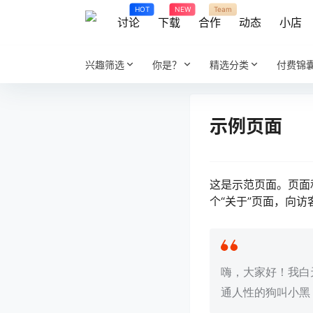
HOT
NEW
Team
讨论
下载
合作
动态
小店
兴趣筛选
你是？
精选分类
付费锦
示例页面
这是示范页面。页面
个“关于”页面，向
嗨，大家好！我白
通人性的狗叫小黑